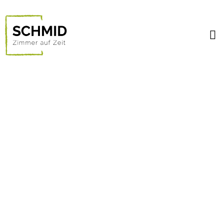
Zimmer &
Preise
Preiswert übernachten
im Osten von München