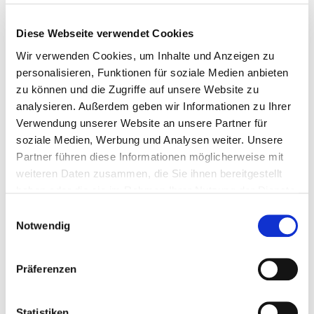
Jedes Zimmer kann mit Einzel- und
Doppelbelegung gebucht werden.
Diese Webseite verwendet Cookies
Die Benutzung der Gemeinschaftsküche ist
Wir verwenden Cookies, um Inhalte und Anzeigen zu
kostenlos.
personalisieren, Funktionen für soziale Medien anbieten
zu können und die Zugriffe auf unsere Website zu
Wöchentliche Reinigung
analysieren. Außerdem geben wir Informationen zu Ihrer
inklusive. Handtücher
Verwendung unserer Website an unsere Partner für
und Bettwäsche werden von uns gestellt
soziale Medien, Werbung und Analysen weiter. Unsere
und wöchentlich gewechselt.
Partner führen diese Informationen möglicherweise mit
Die Preise variieren je nach
weiteren Daten zusammen, die Sie ihnen bereitgestellt
Aufenthaltsdauer und zu Messezeiten.
haben oder die sie im Rahmen Ihrer Nutzung der Dienste
Bevorzugt werden Wochenendheimfahrer,
gesammelt haben.
Einwilligungsauswahl
Langzeitgäste sind herzlich willkommen.
Notwendig
Bitte kontaktieren Sie uns für ein konkretes
Angebot.
Präferenzen
Einzelzimmer ab 43€ pro Zimmer/Nacht
Statistiken