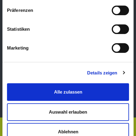
München?
Präferenzen
VERFÜGBARKEIT PRÜFEN
Statistiken
KONTAKT
Marketing
Wir freuen uns auf Ihre Anfrage
0176 27255517
Details zeigen
Adresse
Waldstraße 16
Alle zulassen
85599 Hergolding
Email
info@schmid-pension.de
Auswahl erlauben
© Schmid Pension – Zimmer auf Zeit
Ablehnen