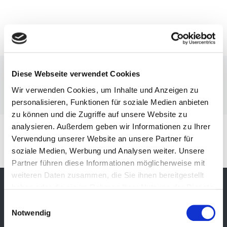
Hotel Rooms
Diese Webseite verwendet Cookies
Wir verwenden Cookies, um Inhalte und Anzeigen zu
Anfang
Hotel Rooms
personalisieren, Funktionen für soziale Medien anbieten
zu können und die Zugriffe auf unsere Website zu
analysieren. Außerdem geben wir Informationen zu Ihrer
Verwendung unserer Website an unsere Partner für
[hotel_booking_rooms]
soziale Medien, Werbung und Analysen weiter. Unsere
Partner führen diese Informationen möglicherweise mit
weiteren Daten zusammen, die Sie ihnen bereitgestellt
SCHMID PENSION - ZIMMER AUF ZEIT
haben oder die sie im Rahmen Ihrer Nutzung der Dienste
gesammelt haben.
Einwilligungsauswahl
Notwendig
Sie suchen eine günstige Unterkunft in der Nähe von